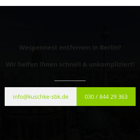
Wespennest entfernen in Berlin?
Wir helfen Ihnen schnell & unkompliziert!
info@kuschke-sbk.de
030 / 844 29 363