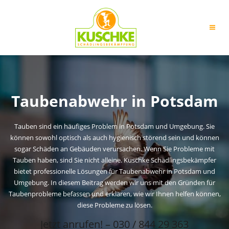
Zum
Inhalt
springen
Taubenabwehr in Potsdam
Tauben
sind ein häufiges Problem in Potsdam und Umgebung. Sie
können sowohl optisch als auch hygienisch störend sein und können
sogar Schäden an Gebäuden verursachen. Wenn Sie Probleme mit
Tauben haben, sind Sie nicht alleine. Kuschke Schädlingsbekämpfer
bietet professionelle Lösungen für Taubenabwehr in Potsdam und
Umgebung. In diesem Beitrag werden wir uns mit den Gründen für
Taubenprobleme befassen und erklären, wie wir Ihnen helfen können,
diese Probleme zu lösen.
Jetzt anrufen! – 030 / 844 29 363