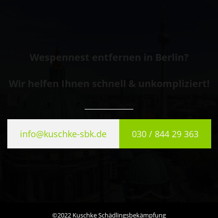
Wespennest entfernen in Berlin?
Wir helfen Ihnen schnell & unkompliziert!
info@kuschke-sbk.de
030 / 844 29 363
©2022 Kuschke Schädlingsbekämpfung